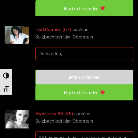
Nachricht senden
DarkCarmen (67)
sucht in
Sulzbach bei Idar-Oberstein
Realtreffen,
Umschalten auf hohe Kontraste
Jetzt Entdecken!
Schrift vergrößern
Nachricht senden
Swissmiss88 (36)
sucht in
Sulzbach bei Idar-Oberstein
SIch gegenseitig geil machen und entspanen