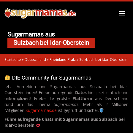
Skip
to
Toggl
main
navig
content
Sugarmamas aus
Sulzbach bei Idar-Oberstein
Startseite
»
Deutschland
»
Rheinland-Pfalz
»
Sulzbach bei Idar-Oberstein
DIE Community für Sugarmamas
Jetzt Anmelden und Sugarmamas aus Sulzbach bei Idar-
Oberstein finden! Erlebe aufregende
Dates
hier jetzt einfach und
unkompliziert! Erlebe die größte
Plattform
aus Deutschland
rund um das Thema
Sugarmamas
. Mehr als 2 Millionen
Mitglieder!
Sugarmamas.de
ist geprüft und sicher.
Führe aufregende Chats mit Sugarmamas aus Sulzbach bei
Idar-Oberstein