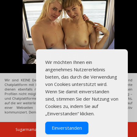
Wir möchten Ihnen ein
angenehmes Nutzererlebnis
bieten, das durch die Verwendung
Wir sind KEINE Datingseite sondern leiten lediglich auf eine Dating – und
von Cookies unterstützt wird.
Chatplattform mit Hilfe von Affiliate Links weiter. Die Profile auf dieser Seite
dienen ebenfalls nur Werbezwecken. Reale Begegnungen sind mit diesen
Wenn Sie damit einverstanden
Profilen nicht möglich und die Profile finden sich auch nicht auf den Dating –
sind, stimmen Sie der Nutzung von
und Chatplattformen, auf die wir weiterleiten, wieder. Über die Affiliate Links,
auf die wir weiterleiten, bekommen wir eine Provision, sobald sich ein User auf
Cookies zu, indem Sie auf
einer Webseiten anmeldet, eine Mitgliedschaft abschließt oder aktiv
kommuniziert. Dem User entstehen hierdurch übrigens keine Mehrkosten.
„Einverstanden“ klicken.
Einverstanden
Sugarmamas.de
|
Partnerprogramm
|